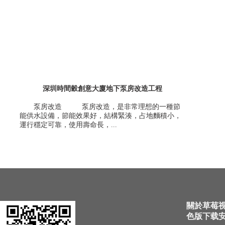
深圳時間穀創意大廈地下泵房改造工程
泵房改造 泵房改造，是非常理想的一種節
能供水設備，節能效果好，結構緊湊，占地麵積小，
運行穩定可靠，使用壽命長，...
關於草莓视
色版下载